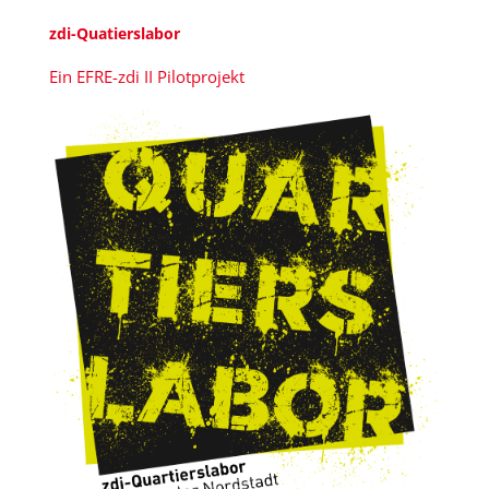
zdi-Quatierslabor
Ein EFRE-zdi II Pilotprojekt