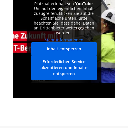
Platzhalterinhalt von
YouTube
.
Um auf den eigentlichen Inhalt
zuzugreifen, klicken Sie auf die
Schaltfläche unten. Bitte
beachten Sie, dass dabei Daten
an Drittanbieter weitergegeben
werden.
Mehr Informationen
Inhalt entsperren
Erforderlichen Service
akzeptieren und Inhalte
entsperren