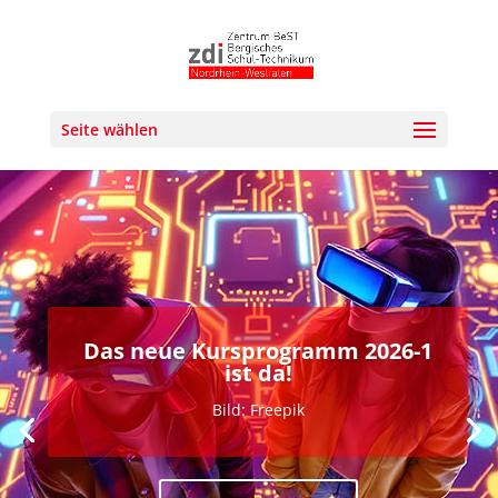
Seite wählen
Das neue Kursprogramm 2026-1
ist da!
MINT-Arena: Techniktraining
für Sportfans
Bild: Freepik
Bild: ChatGPT