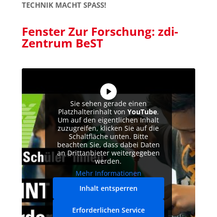
TECHNIK MACHT SPASS!
Fenster Zur Forschung: zdi-
Zentrum BeST
Sie sehen gerade einen
Platzhalterinhalt von
YouTube
.
Um auf den eigentlichen Inhalt
zuzugreifen, klicken Sie auf die
Schaltfläche unten. Bitte
beachten Sie, dass dabei Daten
an Drittanbieter weitergegeben
werden.
Mehr Informationen
Inhalt entsperren
Erforderlichen Service