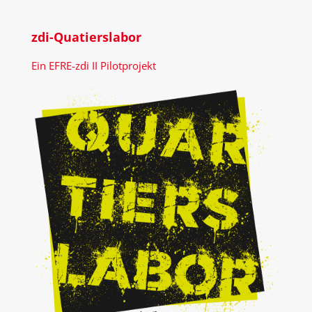
zdi-Quatierslabor
Ein EFRE-zdi II Pilotprojekt