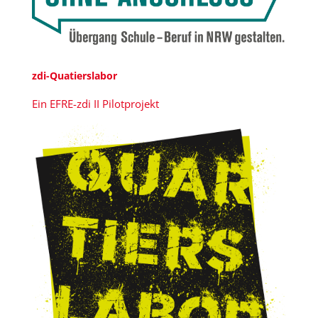
zdi-Quatierslabor
Ein EFRE-zdi II Pilotprojekt