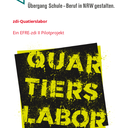
zdi-Quatierslabor
Ein EFRE-zdi II Pilotprojekt